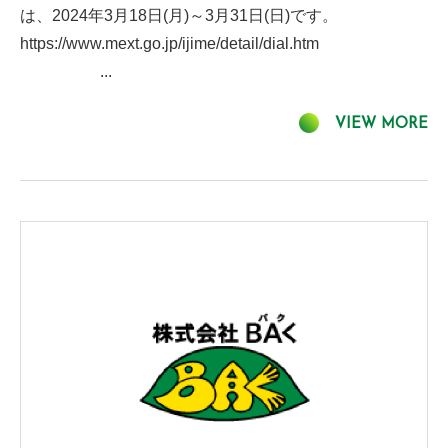
は、2024年3月18日(月)～3月31日(日)です。
https://www.mext.go.jp/ijime/detail/dial.htm
...
VIEW MORE