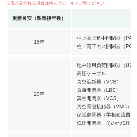
更新目安（製造後年数）
柱上高圧気中開閉器（PAS
15年
柱上高圧ガス開閉器（PGS
地中線用負荷開閉器（UGS
高圧ケーブル
真空遮断器（VCB）
負荷開閉器（LBS）
20年
真空開閉器（VCS）
真空電磁接触器（VMC）
保護継電器（零相変流器ZC
低圧開閉器、その他低圧機