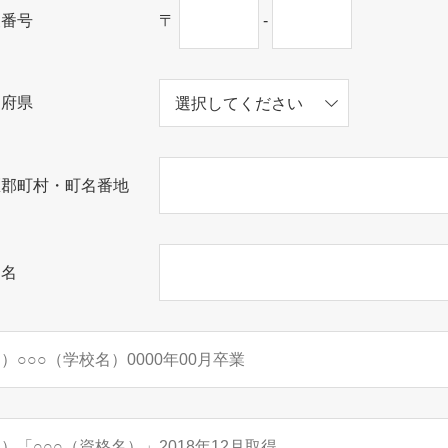
便番号
〒
-
道府県
区郡町村・町名番地
物名