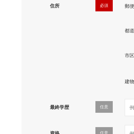
必須
住所
郵
都
市
建
任意
最終学歴
任意
資格