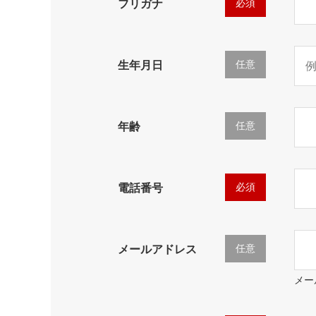
必須
フリガナ
任意
生年月日
任意
年齢
必須
電話番号
任意
メールアドレス
メー